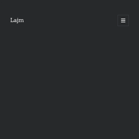
"
Lajm
open
primary
menu