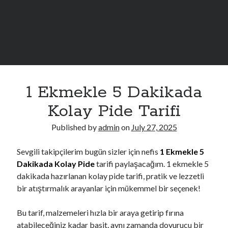
Sidebar
MUST READ
1 Ekmekle 5 Dakikada
İletişim
Hakkımızda
Kolay Pide Tarifi
Çerez Politikası
Published by
admin
on
July 27, 2025
Sevgili takipçilerim bugün sizler için nefis
1 Ekmekle 5
Dakikada Kolay Pide
tarifi paylaşacağım. 1 ekmekle 5
dakikada hazırlanan kolay pide tarifi, pratik ve lezzetli
bir atıştırmalık arayanlar için mükemmel bir seçenek!
Bu tarif, malzemeleri hızla bir araya getirip fırına
atabileceğiniz kadar basit, aynı zamanda doyurucu bir