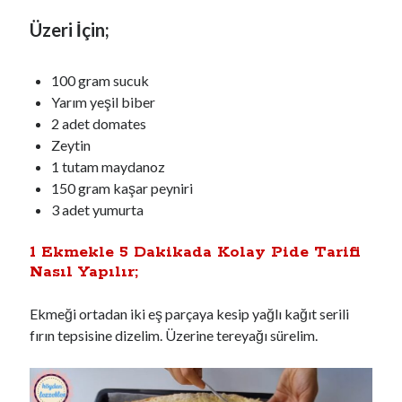
Üzeri İçin;
100 gram sucuk
Yarım yeşil biber
2 adet domates
Zeytin
1 tutam maydanoz
150 gram kaşar peyniri
3 adet yumurta
1 Ekmekle 5 Dakikada Kolay Pide Tarifi
Nasıl Yapılır;
Ekmeği ortadan iki eş parçaya kesip yağlı kağıt serili
fırın tepsisine dizelim. Üzerine tereyağı sürelim.