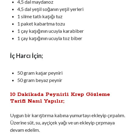
4,5 dal maydanoz
4,5 dal yeşil soğanın yeşil yerleri
1 silme tatlı kaşığı tuz
1 paket kabartma tozu
1 çay kaşığının ucuyla karabiber
1 çay kaşığının ucuyla toz biber
İç Harcı İçin;
50 gram kaşar peyniri
50 gram beyaz peynir
10 Dakikada Peynirli Krep Gözleme
Tarifi Nasıl Yapılır;
Uygun bir karıştırma kabına yumurtayı ekleyip çırpalım.
Üzerine süt, su, ayçiçek yağı ve un ekleyip çırpmaya
devam edelim.