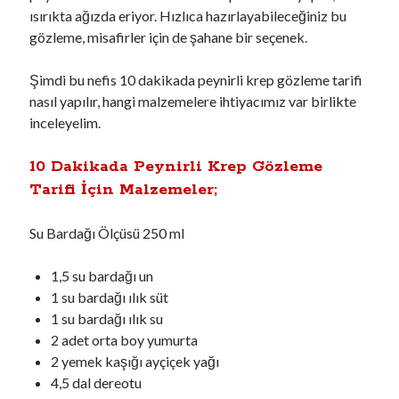
ısırıkta ağızda eriyor. Hızlıca hazırlayabileceğiniz bu
gözleme, misafirler için de şahane bir seçenek.
Şimdi bu nefis 10 dakikada peynirli krep gözleme tarifi
nasıl yapılır, hangi malzemelere ihtiyacımız var birlikte
inceleyelim.
10 Dakikada Peynirli Krep Gözleme
Tarifi İçin Malzemeler;
Su Bardağı Ölçüsü 250 ml
1,5 su bardağı un
1 su bardağı ılık süt
1 su bardağı ılık su
2 adet orta boy yumurta
2 yemek kaşığı ayçiçek yağı
4,5 dal dereotu