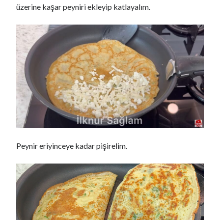
üzerine kaşar peyniri ekleyip katlayalım.
Peynir eriyinceye kadar pişirelim.