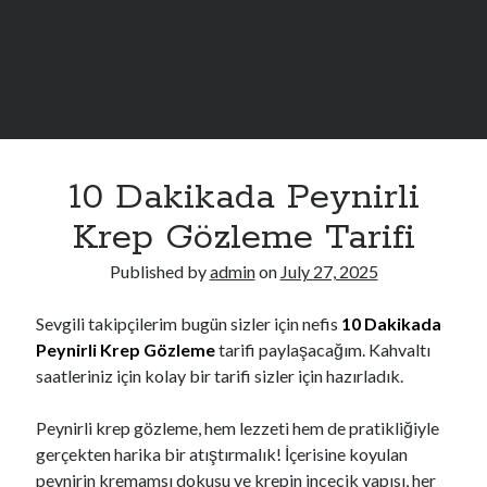
Sidebar
MUST READ
10 Dakikada Peynirli
İletişim
Hakkımızda
Krep Gözleme Tarifi
Çerez Politikası
Published by
admin
on
July 27, 2025
Sevgili takipçilerim bugün sizler için nefis
10 Dakikada
Peynirli Krep Gözleme
tarifi paylaşacağım. Kahvaltı
saatleriniz için kolay bir tarifi sizler için hazırladık.
Peynirli krep gözleme, hem lezzeti hem de pratikliğiyle
gerçekten harika bir atıştırmalık! İçerisine koyulan
peynirin kremamsı dokusu ve krepin incecik yapısı, her