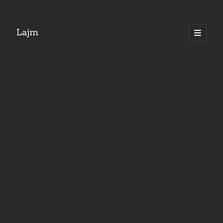
"
Lajm
open
primary
menu