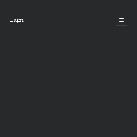
"
Lajm
open
primary
menu