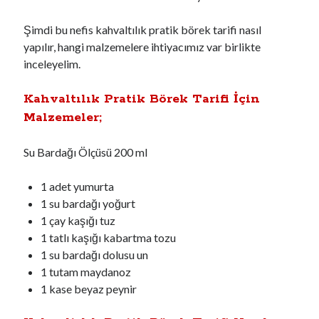
Şimdi bu nefis kahvaltılık pratik börek tarifi nasıl
yapılır, hangi malzemelere ihtiyacımız var birlikte
inceleyelim.
Kahvaltılık Pratik Börek Tarifi İçin
Malzemeler;
Su Bardağı Ölçüsü 200 ml
1 adet yumurta
1 su bardağı yoğurt
1 çay kaşığı tuz
1 tatlı kaşığı kabartma tozu
1 su bardağı dolusu un
1 tutam maydanoz
1 kase beyaz peynir