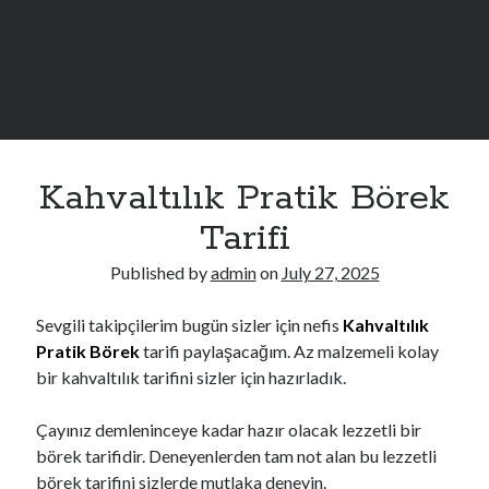
Sidebar
MUST READ
Kahvaltılık Pratik Börek
İletişim
Hakkımızda
Tarifi
Çerez Politikası
Published by
admin
on
July 27, 2025
Sevgili takipçilerim bugün sizler için nefis
Kahvaltılık
Pratik Börek
tarifi paylaşacağım. Az malzemeli kolay
bir kahvaltılık tarifini sizler için hazırladık.
Çayınız demleninceye kadar hazır olacak lezzetli bir
börek tarifidir. Deneyenlerden tam not alan bu lezzetli
börek tarifini sizlerde mutlaka deneyin.