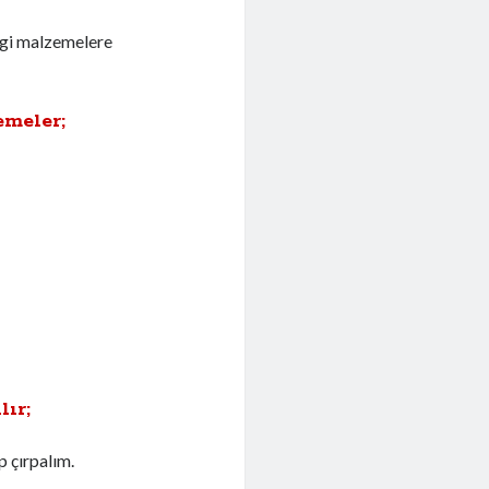
angi malzemelere
emeler;
lır;
p çırpalım.