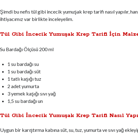
Şimdi bu nefis tül gibi incecik yumuşak krep tarifi nasıl yapılır, h
ihtiyacımız var birlikte inceleyelim.
Tül Gibi İncecik Yumuşak Krep Tarifi İçin Malz
Su Bardağı Ölçüsü 200 ml
1 su bardağı su
1 su bardağı süt
1 tatlı kaşığı tuz
2 adet yumurta
3 yemek kaşığı sıvı yağ
1,5 su bardağı un
Tül Gibi İncecik Yumuşak Krep Tarifi Nasıl Yapı
Uygun bir karıştırma kabına süt, su, tuz, yumurta ve sıvı yağ ekleyi