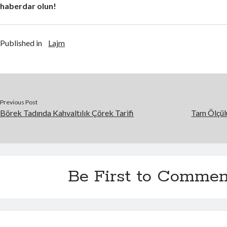
haberdar olun!
Published in
Lajm
Previous Post
Börek Tadında Kahvaltılık Çörek Tarifi
Tam Ölçül
Be First to Commen