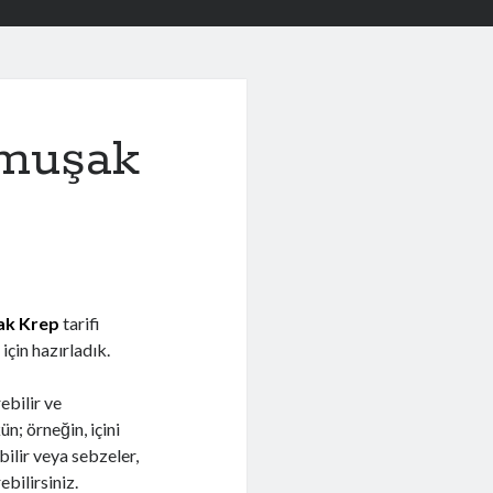
umuşak
şak Krep
tarifi
için hazırladık.
ebilir ve
n; örneğin, içini
bilir veya sebzeler,
bilirsiniz.