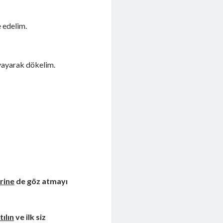
 edelim.
 yayarak dökelim.
erine
de göz atmayı
ılın
ve ilk siz