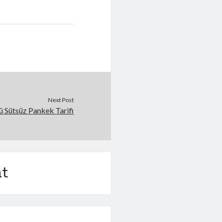
Next Post
ü Sütsüz Pankek Tarifi
t